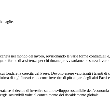
battaglie.
arietà nel mondo del lavoro, revisionando le varie forme contrattuali e
eguate forme di assistenza per chi rimane provvisoriamente senza lavoro, 
u cui fondare la crescita del Paese. Devono essere valorizzati i talenti d
ma di tagli lineari ed occorre investire di più al pari degli altri Paesi 
ata se si decide di investire su uno sviluppo sostenibile dell’economia c
 energia sostenibili volte al contenimento del riscaldamento globale.