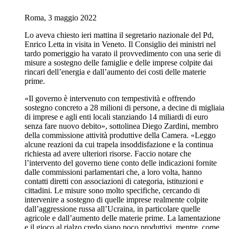
Roma, 3 maggio 2022
Lo aveva chiesto ieri mattina il segretario nazionale del Pd,
Enrico Letta in visita in Veneto. Il Consiglio dei ministri nel
tardo pomeriggio ha varato il provvedimento con una serie di
misure a sostegno delle famiglie e delle imprese colpite dai
rincari dell’energia e dall’aumento dei costi delle materie
prime.
«Il governo è intervenuto con tempestività e offrendo
sostegno concreto a 28 milioni di persone, a decine di migliaia
di imprese e agli enti locali stanziando 14 miliardi di euro
senza fare nuovo debito», sottolinea Diego Zardini, membro
della commissione attività produttive della Camera. «Leggo
alcune reazioni da cui trapela insoddisfazione e la continua
richiesta ad avere ulteriori risorse. Faccio notare che
l’intervento del governo tiene conto delle indicazioni fornite
dalle commissioni parlamentari che, a loro volta, hanno
contatti diretti con associazioni di categoria, istituzioni e
cittadini. Le misure sono molto specifiche, cercando di
intervenire a sostegno di quelle imprese realmente colpite
dall’aggressione russa all’Ucraina, in particolare quelle
agricole e dall’aumento delle materie prime. La lamentazione
e il gioco al rialzo credo siano poco produttivi, mentre, come