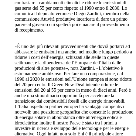
contrastare i cambiamenti climatici e ridurre le emissioni di
gas serra del 55 per cento rispetto al 1990 entro il 2030. Lo
comunica il deputato veronese Diego Zardini, membro della
commissione Attività produttive incaricata di dare un primo
parere al governo cui spetterà poi emanare il provvedimento
di recepimento.
«È uno dei più rilevanti provvedimenti che dovrà portarci ad
abbassare le emissioni ma anche, nel medio e lungo periodo a
ridurre i costi dell’energia, schizzati alle stelle in queste
settimane, e la dipendenza dell’Europa e dell’Italia dalle
produzioni di altre potenze», nota Zardini. «L’obiettivo è
estremamente ambizioso. Per fare una comparazione, dal
1990 al 2020 le emissioni nell’Unione europea si sono ridotte
del 20 per cento. Il Green New Deal intende ridurre le
emissioni dal 20 al 55 per cento in meno di dieci anni. Però è
anche una straordinaria opportunità per accelerare la
transizione dai combustibili fossili alle energie rinnovabili.
L’Italia rispetto ai partner europei ha vantaggi competitivi
notevoli: una posizione geografica che consente la produzione
di energia solare in abbondanza oltre all’energia eolica e
idroelettrica; inoltre il nostro Paese è stato tra i primi a
investire in ricerca e sviluppo delle tecnologie per le energie
alternative. Oggi infatti non solo Eni è il principale attore