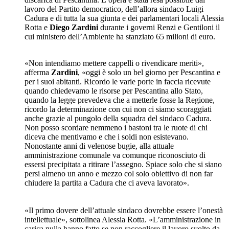
lavoro del Partito democratico, dell’allora sindaco Luigi
Cadura e di tutta la sua giunta e dei parlamentari locali Alessia
Rotta e
Diego Zardini
durante i governi Renzi e Gentiloni il
cui ministero dell’Ambiente ha stanziato 65 milioni di euro.
«Non intendiamo mettere cappelli o rivendicare meriti»,
afferma
Zardini
, «oggi è solo un bel giorno per Pescantina e
per i suoi abitanti. Ricordo le varie porte in faccia ricevute
quando chiedevamo le risorse per Pescantina allo Stato,
quando la legge prevedeva che a metterle fosse la Regione,
ricordo la determinazione con cui non ci siamo scoraggiati
anche grazie al pungolo della squadra del sindaco Cadura.
Non posso scordare nemmeno i bastoni tra le ruote di chi
diceva che mentivamo e che i soldi non esistevano.
Nonostante anni di velenose bugie, alla attuale
amministrazione comunale va comunque riconosciuto di
essersi precipitata a ritirare l’assegno. Spiace solo che si siano
persi almeno un anno e mezzo col solo obiettivo di non far
chiudere la partita a Cadura che ci aveva lavorato».
«Il primo dovere dell’attuale sindaco dovrebbe essere l’onestà
intellettuale», sottolinea Alessia Rotta. «L’amministrazione in
carica nulla hanno fatto se non raccogliere il lavoro svolto da